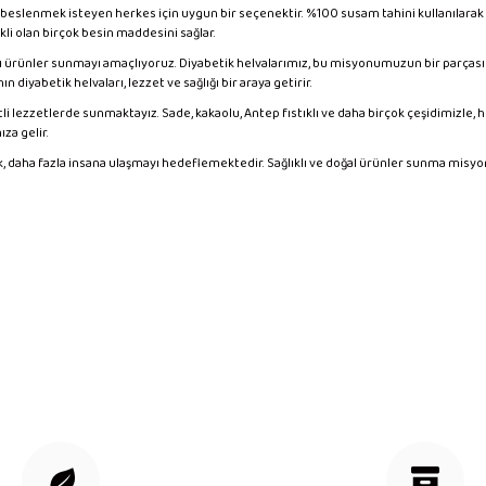
klı beslenmek isteyen herkes için uygun bir seçenektir. %100 susam tahini kullanılara
rekli olan birçok besin maddesini sağlar.
lı ürünler sunmayı amaçlıyoruz. Diyabetik helvalarımız, bu misyonumuzun bir parçası 
n diyabetik helvaları, lezzet ve sağlığı bir araya getirir.
şitli lezzetlerde sunmaktayız. Sade, kakaolu, Antep fıstıklı ve daha birçok çeşidimiz
ıza gelir.
k, daha fazla insana ulaşmayı hedeflemektedir. Sağlıklı ve doğal ürünler sunma misyo