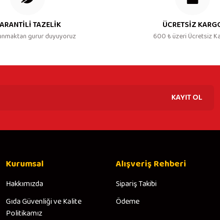
ARANTİLİ TAZELİK
ÜCRETSİZ KARG
unmaktan gurur duyuyoruz
600 ₺ üzeri Ücretsiz K
KAYIT OL
Kurumsal
Alışveriş Rehberi
Hakkımızda
Sipariş Takibi
Gıda Güvenliği ve Kalite
Ödeme
Politikamız