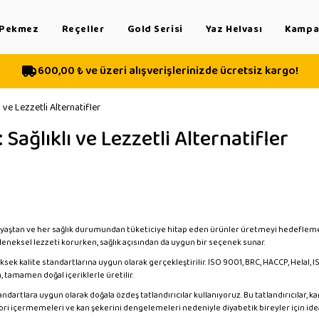
Pekmez
Reçeller
Gold Serisi
Yaz Helvası
Kampan
600,00 ₺ ve üzeri alışverişlerinizde ücretsiz kargo!
 ve Lezzetli Alternatifler
Sağlıklı ve Lezzetli Alternatifler
 yaştan ve her sağlık durumundan tüketiciye hitap eden ürünler üretmeyi hedeflemekte
 geleneksel lezzeti korurken, sağlık açısından da uygun bir seçenek sunar.
ksek kalite standartlarına uygun olarak gerçekleştirilir. ISO 9001, BRC, HACCP, Helal, 
 tamamen doğal içeriklerle üretilir.
ndartlara uygun olarak doğala özdeş tatlandırıcılar kullanıyoruz. Bu tatlandırıcılar, ka
, kalori içermemeleri ve kan şekerini dengelemeleri nedeniyle diyabetik bireyler için ide