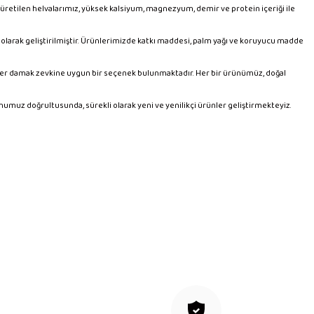
k üretilen helvalarımız, yüksek kalsiyum, magnezyum, demir ve protein içeriği ile
olarak geliştirilmiştir. Ürünlerimizde katkı maddesi, palm yağı ve koruyucu madde
le, her damak zevkine uygun bir seçenek bulunmaktadır. Her bir ürünümüz, doğal
numuz doğrultusunda, sürekli olarak yeni ve yenilikçi ürünler geliştirmekteyiz.