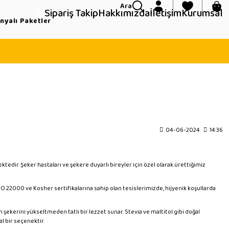
Ara
Sipariş Takip
Hakkımızda
İletişim
Kurumsal
yalı Paketler
04-06-2024
14:36
dir. Şeker hastaları ve şekere duyarlı bireyler için özel olarak ürettiğimiz
ISO 22000 ve Kosher sertifikalarına sahip olan tesislerimizde, hijyenik koşullarda
n şekerini yükseltmeden tatlı bir lezzet sunar. Stevia ve maltitol gibi doğal
al bir seçenektir.