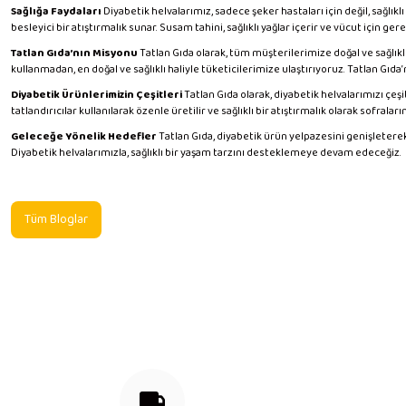
Sağlığa Faydaları
Diyabetik helvalarımız, sadece şeker hastaları için değil, sağlı
besleyici bir atıştırmalık sunar. Susam tahini, sağlıklı yağlar içerir ve vücut için ge
Tatlan Gıda’nın Misyonu
Tatlan Gıda olarak, tüm müşterilerimize doğal ve sağlık
kullanmadan, en doğal ve sağlıklı haliyle tüketicilerimize ulaştırıyoruz. Tatlan Gıda’nı
Diyabetik Ürünlerimizin Çeşitleri
Tatlan Gıda olarak, diyabetik helvalarımızı çe
tatlandırıcılar kullanılarak özenle üretilir ve sağlıklı bir atıştırmalık olarak sofraların
Geleceğe Yönelik Hedefler
Tatlan Gıda, diyabetik ürün yelpazesini genişletere
Diyabetik helvalarımızla, sağlıklı bir yaşam tarzını desteklemeye devam edeceğiz.
Tüm Bloglar