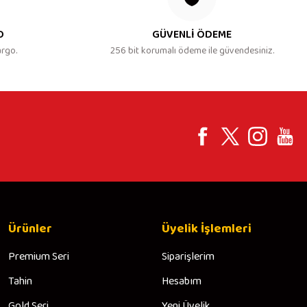
O
GÜVENLİ ÖDEME
argo.
256 bit korumalı ödeme ile güvendesiniz.
Ürünler
Üyelik İşlemleri
Premium Seri
Siparişlerim
Tahin
Hesabım
Gold Seri
Yeni Üyelik