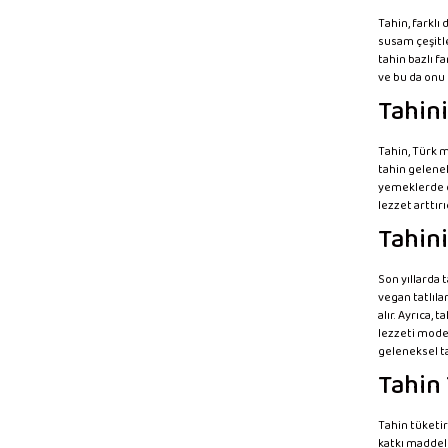
Tahin, farklı
susam çeşitle
tahin bazlı fa
ve bu da onu 
Tahini
Tahin, Türk m
tahin gelenek
yemeklerde de
lezzet arttır
Tahini
Son yıllarda 
vegan tatlıla
alır. Ayrıca,
lezzeti moder
geleneksel tar
Tahin
Tahin tüketir
katkı maddele