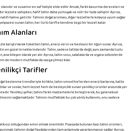
n olanıdır ve susamın en saf haliyle elde edilir. Ancak, farklı kavurma dereceleri ve
bir lezzete sahipken, hafif tahin daha yumuşak ve nötr bir tada sahiptir. Ayrıca,
ernatifi haline getirilir. Tahinin doğal aroması, diğer lezzetlerle kolayca uyum sağlar
yelpazesi sunan tahin, her türlü tarifte kendine özgü bir lezzet katar.
nım Alanları
 karıştırılarak tüketilen tahin, enerji verici ve besleyici bir öğün sunar. Ayrıca,
zzetin en güzel örneklerindendir. Tahin, sadece tatlılarda değil, aynı zamanda tuzlu
ana bileşen olarak yer alır. Ayrıca, tahin sosu, salatalarda ve ızgara sebzelerde
de hem de modern mutfaklarda vazgeçilmez kılar.
ilikçi Tarifler
oğal beslenme trendleriyle birlikte, tahin smoothie’lerden enerji barlarına, hatta
lılar ve soslar, hem lezzet hem de besleyicilik sunan yenilikçi ürünler arasında yer
tedir. Yenilikçi şefler, tahini farklı malzemelerle birleştirerek, bu geleneksel
ilmesini sağlamaktadır. Tahinin mutfaktaki bu çok yönlü kullanımı, onu sadece
 katkısız olduğundan emin olmak önemlidir. Piyasada bulunan bazı tahin ürünleri,
açınmak, tahinin doğal faydalarından tam anlamıyla yararlanmanızı sağlar. Ayrıca,