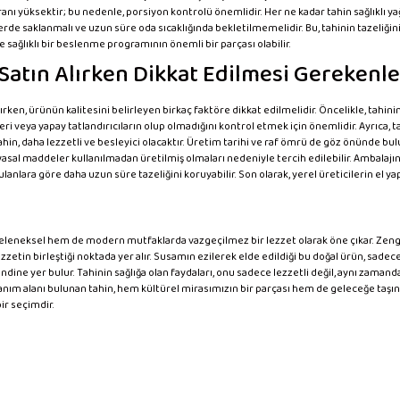
anı yüksektir; bu nedenle, porsiyon kontrolü önemlidir. Her ne kadar tahin sağlıklı yağla
yerde saklanmalı ve uzun süre oda sıcaklığında bekletilmemelidir. Bu, tahinin tazeliğini
e sağlıklı bir beslenme programının önemli bir parçası olabilir.
Satın Alırken Dikkat Edilmesi Gerekenle
ırken, ürünün kalitesini belirleyen birkaç faktöre dikkat edilmelidir. Öncelikle, tahinin
ri veya yapay tatlandırıcıların olup olmadığını kontrol etmek için önemlidir. Ayrıca, 
ahin, daha lezzetli ve besleyici olacaktır. Üretim tarihi ve raf ömrü de göz önünde bulu
yasal maddeler kullanılmadan üretilmiş olmaları nedeniyle tercih edilebilir. Ambalajın
lanlara göre daha uzun süre tazeliğini koruyabilir. Son olarak, yerel üreticilerin el yap
leneksel hem de modern mutfaklarda vazgeçilmez bir lezzet olarak öne çıkar. Zengin b
zzetin birleştiği noktada yer alır. Susamın ezilerek elde edildiği bu doğal ürün, sadec
dine yer bulur. Tahinin sağlığa olan faydaları, onu sadece lezzetli değil, aynı zamand
lanım alanı bulunan tahin, hem kültürel mirasımızın bir parçası hem de geleceğe taşınan
r seçimdir.