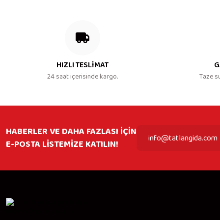
HIZLI TESLİMAT
G
24 saat içerisinde kargo.
Taze s
HABERLER VE DAHA FAZLASI İÇİN
E-POSTA LİSTEMİZE KATILIN!