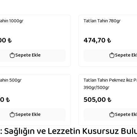
Tahin 1000gr
Tatlan Tahin 780gr
00
₺
474,70
₺
Sepete Ekle
Sepete Ek
Tahin 500gr
Tatlan Tahin Pekmez İkiz 
390gr/500gr
20
₺
505,00
₺
Sepete Ekle
Sepete Ek
: Sağlığın ve Lezzetin Kusursuz Bu