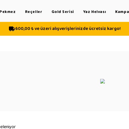
Pekmez
Reçeller
Gold Serisi
Yaz Helvası
Kampan
600,00 ₺ ve üzeri alışverişlerinizde ücretsiz kargo!
teleniyor