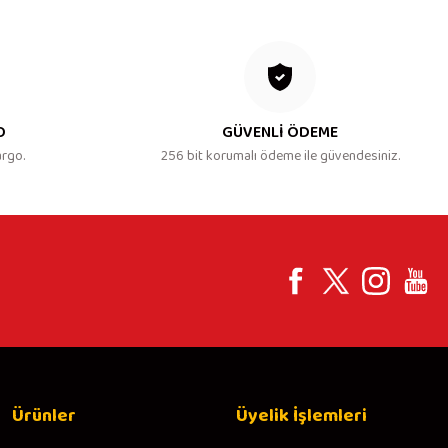
O
GÜVENLİ ÖDEME
argo.
256 bit korumalı ödeme ile güvendesiniz.
Ürünler
Üyelik İşlemleri