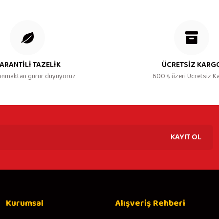
ARANTİLİ TAZELİK
ÜCRETSİZ KARG
unmaktan gurur duyuyoruz
600 ₺ üzeri Ücretsiz K
KAYIT OL
Kurumsal
Alışveriş Rehberi