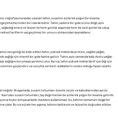
kdeniz coğrafyasına kadar uzanan tahin, susamın ezilerek yoğun bir kıvama
geçilmezlerinden biri olarak bilinir. Tahin, sadece bir gıda ürünü değil, aynı
in, sağladığı enerji ve lezzet ile hem günlük yaşamda hem de özel günlerde sıkça
eneksel tariflerin vazgeçilmez bir unsuru olmasından kaynaklanır.
amın zenginliği ile elde edilen tahin, yüksek miktarda protein, sağlıklı yağlar,
 sağlığı için önemli bir gıda haline getirir. Tahin, aynı zamanda kalp dostu yağlar
p sağlığını korumaya yardımcı olur. Ayrıca, tahin yüksek miktarda lif içerdiği için
 sistemini güçlendirir ve vücutta serbest radikallerin neden olduğu hasarı azaltır.
rneğidir. İlk aşamada, susam tohumları özenle seçilir ve kabuklarından ayrılır.
ır. Kavrulan susam tohumları, taş değirmenlerde ezilerek yoğun bir kıvama getirilir.
boyunca hiçbir kimyasal katkı maddesi kullanılmaz; bu, tahinin tamamen doğal bir
e çıkar. Bu süreçteki her aşama, tahinin kalitesini ve lezzetini doğrudan etkiler.