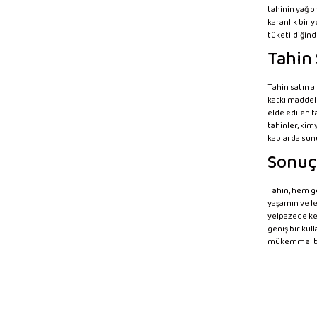
tahinin yağ or
karanlık bir 
tüketildiğind
Tahin 
Tahin satın al
katkı maddele
elde edilen t
tahinler, kim
kaplarda sunu
Sonuç
Tahin, hem ge
yaşamın ve le
yelpazede ken
geniş bir kul
mükemmel bi