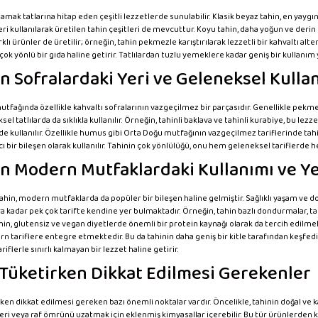
 damak tatlarına hitap eden çeşitli lezzetlerde sunulabilir. Klasik beyaz tahin, en yaygı
ri kullanılarak üretilen tahin çeşitleri de mevcuttur. Koyu tahin, daha yoğun ve derin 
rklı ürünler de üretilir; örneğin, tahin pekmezle karıştırılarak lezzetli bir kahvaltı alt
çok yönlü bir gıda haline getirir. Tatlılardan tuzlu yemeklere kadar geniş bir kullanım 
n Sofralardaki Yeri ve Geleneksel Kulla
utfağında özellikle kahvaltı sofralarının vazgeçilmez bir parçasıdır. Genellikle pekmezle
sel tatlılarda da sıklıkla kullanılır. Örneğin, tahinli baklava ve tahinli kurabiye, bu le
 kullanılır. Özellikle humus gibi Orta Doğu mutfağının vazgeçilmez tariflerinde tahin, 
ıcı bir bileşen olarak kullanılır. Tahinin çok yönlülüğü, onu hem geleneksel tarifler
n Modern Mutfaklardaki Kullanımı ve Yen
tahin, modern mutfaklarda da popüler bir bileşen haline gelmiştir. Sağlıklı yaşam ve d
ra kadar pek çok tarifte kendine yer bulmaktadır. Örneğin, tahin bazlı dondurmalar, tat
 tahin, glutensiz ve vegan diyetlerde önemli bir protein kaynağı olarak da tercih edilmek
n tariflere entegre etmektedir. Bu da tahinin daha geniş bir kitle tarafından keşfed
iflerle sınırlı kalmayan bir lezzet haline getirir.
 Tüketirken Dikkat Edilmesi Gerekenler
ken dikkat edilmesi gereken bazı önemli noktalar vardır. Öncelikle, tahinin doğal ve
ri veya raf ömrünü uzatmak için eklenmiş kimyasallar içerebilir. Bu tür ürünlerden k