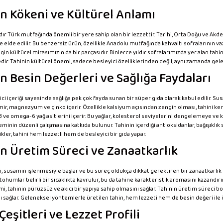
n Kökeni ve Kültürel Anlamı
rdır Türk mutfağında önemli bir yere sahip olan bir lezzettir. Tarihi, Orta Doğu ve A
e elde edilir. Bu benzersiz ürün, özellikle Anadolu mutfağında kahvaltı sofralarının vaz
n kültürel mirasımızın da bir parçasıdır. Binlerce yıldır sofralarımızda yer alan tah
ir. Tahinin kültürel önemi, sadece besleyici özelliklerinden değil, aynı zamanda gel
n Besin Değerleri ve Sağlığa Faydaları
ici içeriği sayesinde sağlığa pek çok fayda sunan bir süper gıda olarak kabul edilir. Sus
ir, magnezyum ve çinko içerir. Özellikle kalsiyum açısından zengin olması, tahini kemik
ve omega-6 yağ asitlerini içerir. Bu yağlar, kolesterol seviyelerini dengelemeye ve kal
eminin düzenli çalışmasına katkıda bulunur. Tahinin içerdiği antioksidanlar, bağışıklık
kler, tahini hem lezzetli hem de besleyici bir gıda yapar.
n Üretim Süreci ve Zanaatkarlık
, susamın işlenmesiyle başlar ve bu süreç oldukça dikkat gerektiren bir zanaatkarlık ö
tohumlar belirli bir sıcaklıkta kavrulur, bu da tahine karakteristik aromasını kazandır
i, tahinin pürüzsüz ve akıcı bir yapıya sahip olmasını sağlar. Tahinin üretim süreci 
 sağlar. Geleneksel yöntemlerle üretilen tahin, hem lezzeti hem de besin değeri ile ön
Çeşitleri ve Lezzet Profili