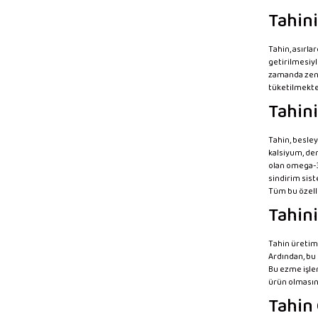
Tahini
Tahin, asırla
getirilmesiyl
zamanda zengi
tüketilmekted
Tahini
Tahin, besley
kalsiyum, dem
olan omega-3 
sindirim sist
Tüm bu özelli
Tahini
Tahin üretimi
Ardından, bu 
Bu ezme işlem
ürün olmasını
Tahin 