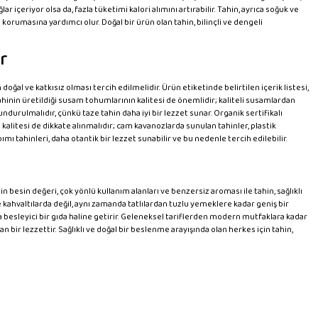
r içeriyor olsa da, fazla tüketimi kalori alımını artırabilir. Tahin, ayrıca soğuk ve
 korumasına yardımcı olur. Doğal bir ürün olan tahin, bilinçli ve dengeli
r
 doğal ve katkısız olması tercih edilmelidir. Ürün etiketinde belirtilen içerik listesi,
tahinin üretildiği susam tohumlarının kalitesi de önemlidir; kaliteli susamlardan
ndurulmalıdır, çünkü taze tahin daha iyi bir lezzet sunar. Organik sertifikalı
 kalitesi de dikkate alınmalıdır; cam kavanozlarda sunulan tahinler, plastik
ımı tahinleri, daha otantik bir lezzet sunabilir ve bu nedenle tercih edilebilir.
esin değeri, çok yönlü kullanım alanları ve benzersiz aroması ile tahin, sağlıklı
e kahvaltılarda değil, aynı zamanda tatlılardan tuzlu yemeklere kadar geniş bir
a besleyici bir gıda haline getirir. Geleneksel tariflerden modern mutfaklara kadar
 bir lezzettir. Sağlıklı ve doğal bir beslenme arayışında olan herkes için tahin,