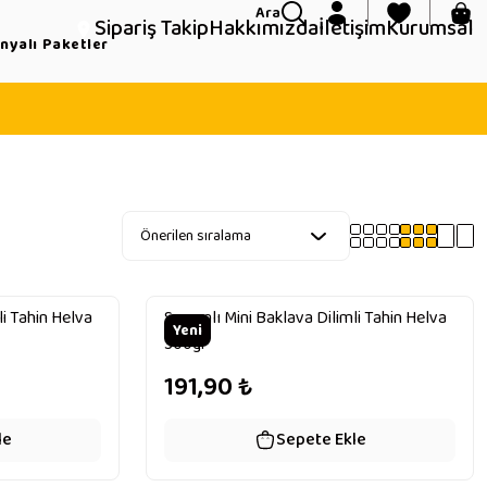
Ara
Sipariş Takip
Hakkımızda
İletişim
Kurumsal
yalı Paketler
li Tahin Helva
Susamlı Mini Baklava Dilimli Tahin Helva
Yeni
300gr
191,90
₺
le
Sepete Ekle