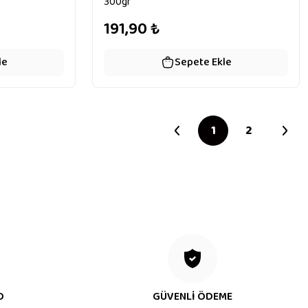
300gr
191,90
₺
le
Sepete Ekle
1
2
O
GÜVENLİ ÖDEME