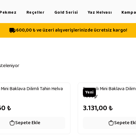
Pekmez
Reçeller
Gold Serisi
Yaz Helvası
Kampan
600,00 ₺ ve üzeri alışverişlerinizde ücretsiz kargo!
steleniyor
Mini Baklava Dilimli Tahin Helva
Susamlı Mini Baklava Dilim
Yeni
4000gr
60
₺
3.131,00
₺
Sepete Ekle
Sepete Ek