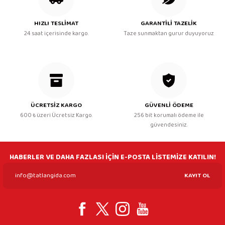
HIZLI TESLİMAT
GARANTİLİ TAZELİK
24 saat içerisinde kargo.
Taze sunmaktan gurur duyuyoruz
ÜCRETSİZ KARGO
GÜVENLİ ÖDEME
600 ₺ üzeri Ücretsiz Kargo.
256 bit korumalı ödeme ile
güvendesiniz.
HABERLER VE DAHA FAZLASI İÇİN E-POSTA LİSTEMİZE KATILIN!
KAYIT OL