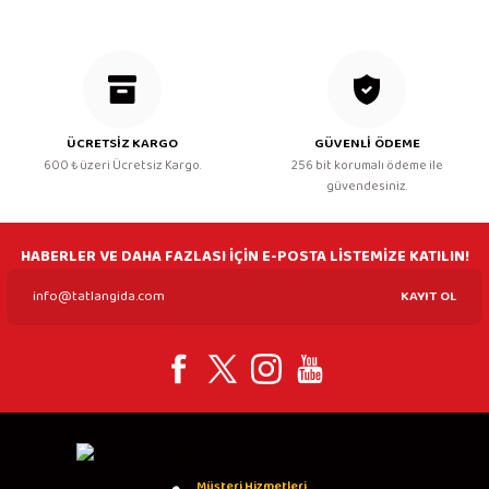
ÜCRETSİZ KARGO
GÜVENLİ ÖDEME
600 ₺ üzeri Ücretsiz Kargo.
256 bit korumalı ödeme ile
güvendesiniz.
HABERLER VE DAHA FAZLASI İÇİN E-POSTA LİSTEMİZE KATILIN!
KAYIT OL
Müşteri Hizmetleri