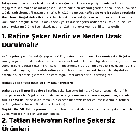
Tatlıya karşı koymak zor olabilir, özellikle de yoğun tatlı krizleri yaşadığınız anlarda. Ancak,
sağlığımızı korumak adına rafine şeker tüketimimizi sınırlamamız gerekir. Tatlan Helva, bu noktada
sağlıklı tatlı alternatifi arayanlara harika bir çözüm sunuyor:
Rafine Şekersiz Tatlandırıcılarla
Hazırlanan Doğal Helva Ürünleri
. Hem lezzetli hem de doğal olan bu ürünler, tatlı ihtiyacınızı
karşılamanın sağlıklı bir yolu olarak öne çıkıyor. Peki, rafine şeker nedir, neden uzak durulmalı ve
Tatlan Helva'nın ürünleri bu noktada nasıl bir çözüm sunuyor? Gelin, birlikte inceleyelim.
1. Rafine Şeker Nedir ve Neden Uzak
Durulmalı?
Rafine şeker, işlenmiş ve doğal yapısındaki birçok vitamin ve minerali kaybetmiş şekerdir. Şeker
kamışı veya pancarından elde edilen bu şeker, yüksek miktarda tüketildiğinde vücuda çeşitli zararlar
verebilir. Rafine şeker tüketimi kan şekerini hızla yükseltir, kilo alımına ve enerji dalgalanmalarına
neden olabilir. Ayrıca, uzun vadede rafine şekerin fazla tüketilmesi kalp hastalıkları, diyabet ve
obezite riskini artırır. İşte tam bu noktada, sağlıklı tatlı alternatifleri devreye girer.
Rafine Şeker Tüketimini Azaltmanın Faydaları:
Daha Dengeli Enerji Seviyesi:
Rafine şeker kan şekerini hızla yükseltir ve ardından ani bir
düşüşe neden olur. Doğal tatlandırıcılar ise bu dalgalanmaları azaltarak enerjinizi dengede tutar.
Kilo Kontrolü:
Rafine şeker içeren ürünler genellikle fazla kalori içerir ve kilo alımını tetikler.
Rafine şekersiz alternatifler daha az kalori sağlar.
Sağlıklı Bir Cilt:
Rafine şekerin cilt üzerinde olumsuz etkileri olabilir, çünkü kan şekerinin hızlı
yükselmesi cildin kolajen üretimini etkiler.
2. Tatlan Helva’nın Rafine Şekersiz
Ürünleri