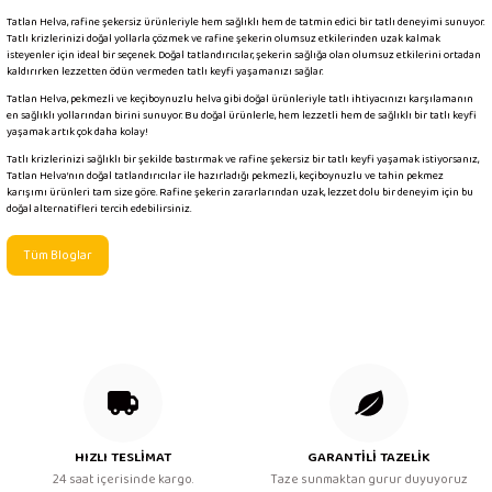
Tatlan Helva, rafine şekersiz ürünleriyle hem sağlıklı hem de tatmin edici bir tatlı deneyimi sunuyor.
Tatlı krizlerinizi doğal yollarla çözmek ve rafine şekerin olumsuz etkilerinden uzak kalmak
isteyenler için ideal bir seçenek. Doğal tatlandırıcılar, şekerin sağlığa olan olumsuz etkilerini ortadan
kaldırırken lezzetten ödün vermeden tatlı keyfi yaşamanızı sağlar.
Tatlan Helva, pekmezli ve keçiboynuzlu helva gibi doğal ürünleriyle tatlı ihtiyacınızı karşılamanın
en sağlıklı yollarından birini sunuyor. Bu doğal ürünlerle, hem lezzetli hem de sağlıklı bir tatlı keyfi
yaşamak artık çok daha kolay!
Tatlı krizlerinizi sağlıklı bir şekilde bastırmak ve rafine şekersiz bir tatlı keyfi yaşamak istiyorsanız,
Tatlan Helva’nın doğal tatlandırıcılar ile hazırladığı pekmezli, keçiboynuzlu ve tahin pekmez
karışımı ürünleri tam size göre. Rafine şekerin zararlarından uzak, lezzet dolu bir deneyim için bu
doğal alternatifleri tercih edebilirsiniz.
Tüm Bloglar
HIZLI TESLİMAT
GARANTİLİ TAZELİK
24 saat içerisinde kargo.
Taze sunmaktan gurur duyuyoruz