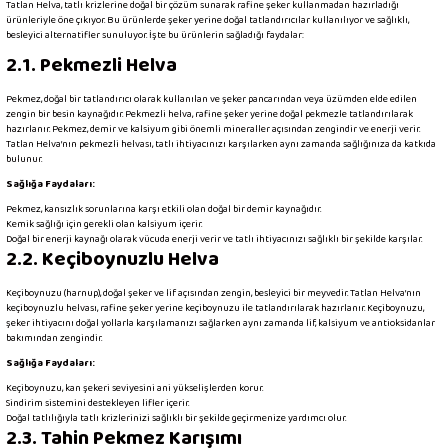
Tatlan Helva, tatlı krizlerine doğal bir çözüm sunarak rafine şeker kullanmadan hazırladığı
ürünleriyle öne çıkıyor. Bu ürünlerde şeker yerine doğal tatlandırıcılar kullanılıyor ve sağlıklı,
besleyici alternatifler sunuluyor. İşte bu ürünlerin sağladığı faydalar:
2.1. Pekmezli Helva
Pekmez, doğal bir tatlandırıcı olarak kullanılan ve şeker pancarından veya üzümden elde edilen
zengin bir besin kaynağıdır. Pekmezli helva, rafine şeker yerine doğal pekmezle tatlandırılarak
hazırlanır. Pekmez, demir ve kalsiyum gibi önemli mineraller açısından zengindir ve enerji verir.
Tatlan Helva’nın pekmezli helvası, tatlı ihtiyacınızı karşılarken aynı zamanda sağlığınıza da katkıda
bulunur.
Sağlığa Faydaları:
Pekmez, kansızlık sorunlarına karşı etkili olan doğal bir demir kaynağıdır.
Kemik sağlığı için gerekli olan kalsiyum içerir.
Doğal bir enerji kaynağı olarak vücuda enerji verir ve tatlı ihtiyacınızı sağlıklı bir şekilde karşılar.
2.2. Keçiboynuzlu Helva
Keçiboynuzu (harnup), doğal şeker ve lif açısından zengin, besleyici bir meyvedir. Tatlan Helva’nın
keçiboynuzlu helvası, rafine şeker yerine keçiboynuzu ile tatlandırılarak hazırlanır. Keçiboynuzu,
şeker ihtiyacını doğal yollarla karşılamanızı sağlarken aynı zamanda lif, kalsiyum ve antioksidanlar
bakımından zengindir.
Sağlığa Faydaları:
Keçiboynuzu, kan şekeri seviyesini ani yükselişlerden korur.
Sindirim sistemini destekleyen lifler içerir.
Doğal tatlılığıyla tatlı krizlerinizi sağlıklı bir şekilde geçirmenize yardımcı olur.
2.3. Tahin Pekmez Karışımı