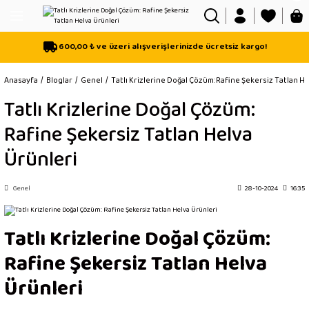
Geri Dön
Geri Dön
Geri Dön
600,00 ₺ ve üzeri alışverişlerinizde ücretsiz kargo!
isi
Anasayfa
Bloglar
Genel
Tatlı Krizlerine Doğal Çözüm: Rafine Şekersiz Tatlan H
sı
Tatlı Krizlerine Doğal Çözüm:
mli
Rafine Şekersiz Tatlan Helva
Ürünleri
Genel
28-10-2024
16:35
Mix Helva
Tatlı Krizlerine Doğal Çözüm:
Rafine Şekersiz Tatlan Helva
Ürünleri