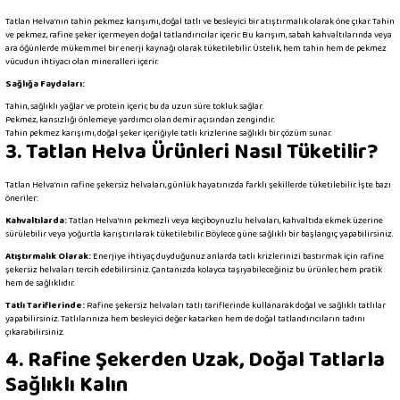
Tatlan Helva’nın tahin pekmez karışımı, doğal tatlı ve besleyici bir atıştırmalık olarak öne çıkar. Tahin
ve pekmez, rafine şeker içermeyen doğal tatlandırıcılar içerir. Bu karışım, sabah kahvaltılarında veya
ara öğünlerde mükemmel bir enerji kaynağı olarak tüketilebilir. Üstelik, hem tahin hem de pekmez
vücudun ihtiyacı olan mineralleri içerir.
Sağlığa Faydaları:
Tahin, sağlıklı yağlar ve protein içerir, bu da uzun süre tokluk sağlar.
Pekmez, kansızlığı önlemeye yardımcı olan demir açısından zengindir.
Tahin pekmez karışımı, doğal şeker içeriğiyle tatlı krizlerine sağlıklı bir çözüm sunar.
3. Tatlan Helva Ürünleri Nasıl Tüketilir?
Tatlan Helva’nın rafine şekersiz helvaları, günlük hayatınızda farklı şekillerde tüketilebilir. İşte bazı
öneriler:
Kahvaltılarda:
Tatlan Helva’nın pekmezli veya keçiboynuzlu helvaları, kahvaltıda ekmek üzerine
sürülebilir veya yoğurtla karıştırılarak tüketilebilir. Böylece güne sağlıklı bir başlangıç yapabilirsiniz.
Atıştırmalık Olarak:
Enerjiye ihtiyaç duyduğunuz anlarda tatlı krizlerinizi bastırmak için rafine
şekersiz helvaları tercih edebilirsiniz. Çantanızda kolayca taşıyabileceğiniz bu ürünler, hem pratik
hem de sağlıklıdır.
Tatlı Tariflerinde:
Rafine şekersiz helvaları tatlı tariflerinde kullanarak doğal ve sağlıklı tatlılar
yapabilirsiniz. Tatlılarınıza hem besleyici değer katarken hem de doğal tatlandırıcıların tadını
çıkarabilirsiniz.
4. Rafine Şekerden Uzak, Doğal Tatlarla
Sağlıklı Kalın