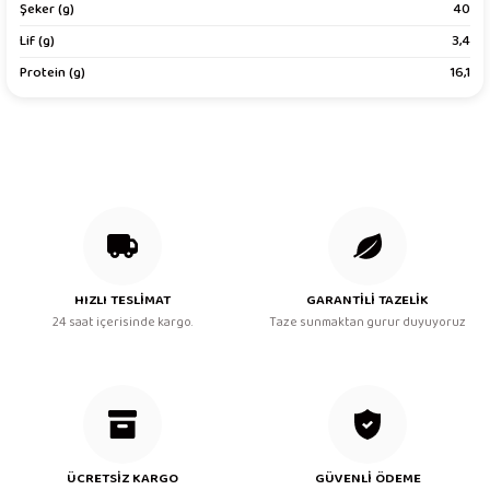
Bu ürüne benzer farklı alternatifler olmalı.
Şeker (g)
40
Lif (g)
3,4
Protein (g)
16,1
Gönder
HIZLI TESLİMAT
GARANTİLİ TAZELİK
24 saat içerisinde kargo.
Taze sunmaktan gurur duyuyoruz
ÜCRETSİZ KARGO
GÜVENLİ ÖDEME