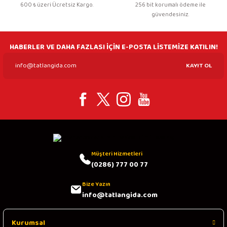
600 ₺ üzeri Ücretsiz Kargo.
256 bit korumalı ödeme ile
güvendesiniz.
HABERLER VE DAHA FAZLASI İÇİN E-POSTA LİSTEMİZE KATILIN!
KAYIT OL
Müşteri Hizmetleri
(0286) 777 00 77
Bize Yazın
info@tatlangida.com
Kurumsal