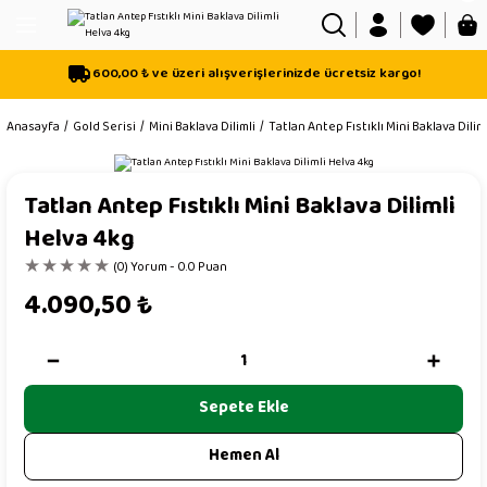
Geri Dön
Geri Dön
Geri Dön
600,00 ₺ ve üzeri alışverişlerinizde ücretsiz kargo!
isi
Anasayfa
Gold Serisi
Mini Baklava Dilimli
Tatlan Antep Fıstıklı Mini Baklava Dilim
sı
mli
Tatlan Antep Fıstıklı Mini Baklava Dilimli
Helva 4kg
(0) Yorum - 0.0 Puan
4.090,50
₺
Mix Helva
Sepete Ekle
Hemen Al