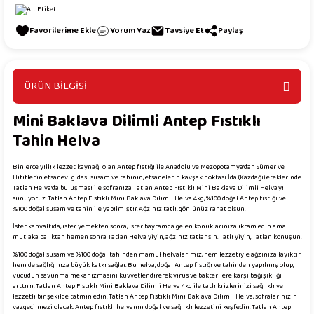
Yorum Yaz
Tavsiye Et
Paylaş
ÜRÜN BİLGİSİ
Mini Baklava Dilimli Antep Fıstıklı
Tahin Helva
Binlerce yıllık lezzet kaynağı olan Antep fıstığı ile Anadolu ve Mezopotamya’dan Sümer ve
Hititler’in efsanevi gıdası susam ve tahinin, efsanelerin kavşak noktası İda (Kazdağı) eteklerinde
Tatlan Helva’da buluşması ile sofranıza Tatlan Antep Fıstıklı Mini Baklava Dilimli Helva’yı
sunuyoruz. Tatlan Antep Fıstıklı Mini Baklava Dilimli Helva 4kg, %100 doğal Antep fıstığı ve
%100 doğal susam ve tahin ile yapılmıştır. Ağzınız tatlı, gönlünüz rahat olsun.
İster kahvaltıda, ister yemekten sonra, ister bayramda gelen konuklarınıza ikram edin ama
mutlaka balıktan hemen sonra Tatlan Helva yiyin, ağzınız tatlansın. Tatlı yiyin, Tatlan konuşun.
%100 doğal susam ve %100 doğal tahinden mamül helvalarımız, hem lezzetiyle ağzınıza layıktır
hem de sağlığınıza büyük katkı sağlar. Bu helva, doğal Antep fıstığı ve tahinden yapılmış olup,
vücudun savunma mekanizmasını kuvvetlendirerek virüs ve bakterilere karşı bağışıklığı
arttırır. Tatlan Antep Fıstıklı Mini Baklava Dilimli Helva 4kg ile tatlı krizlerinizi sağlıklı ve
lezzetli bir şekilde tatmin edin. Tatlan Antep Fıstıklı Mini Baklava Dilimli Helva, sofralarınızın
vazgeçilmezi olacak. Antep fıstıklı helvanın doğal ve sağlıklı lezzetini keşfedin. Tatlan Antep