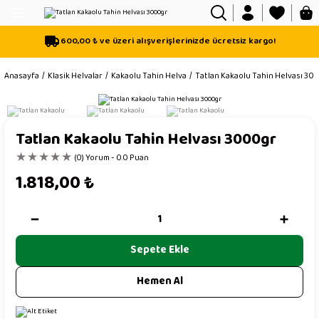
Geri Dön
Geri Dön
Geri Dön
600,00 ₺ ve üzeri alışverişlerinizde ücretsiz kargo!
isi
Anasayfa
Klasik Helvalar
Kakaolu Tahin Helva
Tatlan Kakaolu Tahin Helvası 30
sı
mli
Tatlan Kakaolu Tahin Helvası 3000gr
(0) Yorum - 0.0 Puan
1.818,00
₺
Mix Helva
Sepete Ekle
Hemen Al