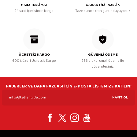
HIZLI TESLİMAT
GARANTİLİ TAZELİK
24 saat içerisinde kargo.
Taze sunmaktan gurur duyuyoruz
ÜCRETSİZ KARGO
GÜVENLİ ÖDEME
600 ₺ üzeri Ücretsiz Kargo.
256 bit korumalı ödeme ile
güvendesiniz.
HABERLER VE DAHA FAZLASI İÇİN E-POSTA LİSTEMİZE KATILIN!
KAYIT OL