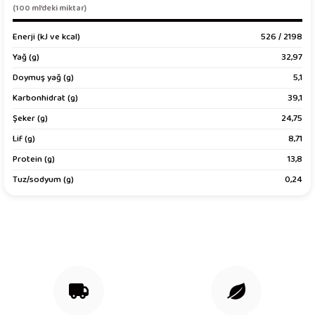
Görüş ve önerileriniz için teşekkür ederiz.
(100 ml’deki miktar)
Enerji (kJ ve kcal)
Ürün resmi kalitesiz, bozuk veya görüntülenemiyor.
526 / 2198
Ürün açıklamasında eksik bilgiler bulunuyor.
Yağ (g)
32,97
Ürün bilgilerinde hatalar bulunuyor.
Doymuş yağ (g)
5,1
Ürün fiyatı diğer sitelerden daha pahalı.
Karbonhidrat (g)
39,1
Bu ürüne benzer farklı alternatifler olmalı.
Şeker (g)
24,75
Lif (g)
8,71
Protein (g)
13,8
Tuz/sodyum (g)
0,24
Gönder