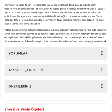
Bu Tatlan Kakaolu Tahin Helvası 3000gr, yalnızca lezzetiyle değil, aynı zamanda besin
değerleriyle de dikkat çeker. Tahin, yüksek miktarda protein, kalsiyum, demir ve sağlıklı yağlar
içerir, bu da vücudunuza enerji sağlar ve uzun süre tok kalmanıza yardımcı olur. Kakao ise
antioksidanlar açısından zengin olup, tatlı keyfinizi sağlıklı bir dokunuşla taçlandırır. Tatlan
Kakaolu Tahin Helvası, katkı maddesi içermeyen doğal içeriği sayesinde, hem lezzetli hem de
sağlıklı bir tatlı alternatifi sunar.
Tatlan Kakaolu Tahin Helvası 3000gr, çikolata tutkunları için tasarlanmış, her dilimde kakao ve
tahinin mükemmel uyumunu sunan bir lezzet abidesidir. Tatlı krizlerinizi hem doyurucu hem
de keyif verici bir şekilde gidermek için bu özel helvayı mutlaka deneyin. Kalabalık sofralarda
fark yaratacak, her lokmada zengin bir tat sunacak bu helva, sofralarınızın vazgeçilmezi olacak.
YORUMLAR
TAKSİT SEÇENEKLERİ
Bu ürüne ilk yorumu siz yapın!
ÖNERİLERİNİZ
Yorum Yaz
Bu ürünün fiyat bilgisi, resim, ürün açıklamalarında ve diğer konularda
yetersiz gördüğünüz noktaları öneri formunu kullanarak tarafımıza
iletebilirsiniz.
Enerji ve Besin Öğeleri