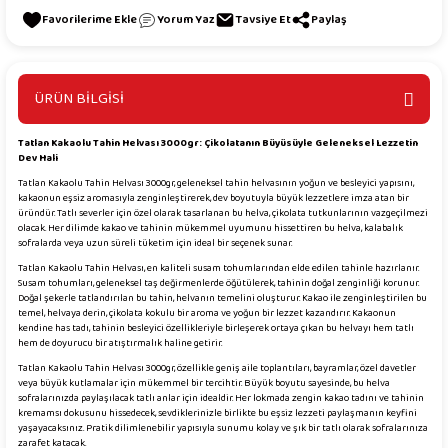
Yorum Yaz
Tavsiye Et
Paylaş
ÜRÜN BİLGİSİ
Tatlan Kakaolu Tahin Helvası 3000gr: Çikolatanın Büyüsüyle Geleneksel Lezzetin
Dev Hali
Tatlan Kakaolu Tahin Helvası 3000gr, geleneksel tahin helvasının yoğun ve besleyici yapısını,
kakaonun eşsiz aromasıyla zenginleştirerek, dev boyutuyla büyük lezzetlere imza atan bir
üründür. Tatlı severler için özel olarak tasarlanan bu helva, çikolata tutkunlarının vazgeçilmezi
olacak. Her dilimde kakao ve tahinin mükemmel uyumunu hissettiren bu helva, kalabalık
sofralarda veya uzun süreli tüketim için ideal bir seçenek sunar.
Tatlan Kakaolu Tahin Helvası, en kaliteli susam tohumlarından elde edilen tahinle hazırlanır.
Susam tohumları, geleneksel taş değirmenlerde öğütülerek, tahinin doğal zenginliği korunur.
Doğal şekerle tatlandırılan bu tahin, helvanın temelini oluşturur. Kakao ile zenginleştirilen bu
temel, helvaya derin, çikolata kokulu bir aroma ve yoğun bir lezzet kazandırır. Kakaonun
kendine has tadı, tahinin besleyici özellikleriyle birleşerek ortaya çıkan bu helvayı hem tatlı
hem de doyurucu bir atıştırmalık haline getirir.
Tatlan Kakaolu Tahin Helvası 3000gr, özellikle geniş aile toplantıları, bayramlar, özel davetler
veya büyük kutlamalar için mükemmel bir tercihtir. Büyük boyutu sayesinde, bu helva
sofralarınızda paylaşılacak tatlı anlar için idealdir. Her lokmada zengin kakao tadını ve tahinin
kremamsı dokusunu hissedecek, sevdiklerinizle birlikte bu eşsiz lezzeti paylaşmanın keyfini
yaşayacaksınız. Pratik dilimlenebilir yapısıyla sunumu kolay ve şık bir tatlı olarak sofralarınıza
zarafet katacak.