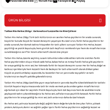
Yorum Yaz
Tavsiye Et
Paylaş
ÜRÜN BİLGİSİ
Tatlan Mix Helva 250gr: Geleneksel Lezzetlerin Mini Şöleni
Tatlan Mix Helva 250gr, Türk tatlı kültürünün en sevilen helva çeşitlerini bir arada sunarak,
küçük bir kutuda büyük bir lezzet deneyimi yaşatıyor. Bu özel ürün, farklı helva çeşitlerini bir
arada sunarak, her damak tadına hitap eden bir tatlı şöleni sunuyor. Tatlan Mix Helva, lezzet
çeşitliliği ve pratik boyutuyla, hem günlük tatlı keyfinizi renklendiriyor hem de misafirlerinize
sunabileceğiniz zarif bir ikram alternatifi olarak öne çıkıyor.
Tatlan Mix Helva, özenle seçilmiş susam tohumlarından elde edilen tahinle üretilen farklı
helva çeşitlerinden oluşur. Klasik sade helva, kakao helva ve Antep fıstıklı helva gibi çeşitlerin
bir araya geldiği bu mini set, her lokmada farklı bir lezzet deneyimi sunar. Her bir helva, doğal ve
katkısız içerikleriyle hem lezzetli hem de besleyici bir tatlı alternatifi olarak dikkat çeker.
Küçük ve pratik ambalajı sayesinde, bu lezzetleri her an yanınızda taşıyabilir ve tatlı
krizlerinizi en keyifli şekilde giderebilirsiniz.
Tatlan Mix Helva 250gr, özellikle çayın veya kahvenin yanında keyifle tüketilebilecek bir tatlıdır.
Günlük hayatın koşturmacasında tatlı bir mola vermek ya da aniden gelen misafirlerinizi
ağırlamak için ideal bir seçimdir. Pratik boyutuyla, hem tek başınıza hem de sevdiklerinizle
paylaşarak tadını çıkarabileceğiniz bu helva seti, sofralarınıza çeşitlilik katacak. Farklı helva
çeşitlerinin bir araya geldiği bu mini set, tatlı anlarınızı daha da özel kılacak.
Bu helva seti, yalnızca lezzetiyle değil, sağlıklı besin değerleriyle de öne çıkar. Tahin, yüksek
protein, kalsiyum, demir ve sağlıklı yağlar içerir. Farklı helva çeşitlerinin sağladığı lezzet ve