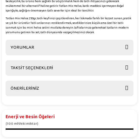
besleyicilik, bu ürünü hem sağlıklı bir atıştırmalık hem de tatlı ihtiyacınızı giderecek
mükemmel bir alternatif haline getirir. Tatlan Mix Helva, katkı maddesi içermeyen doğal
içeriğiyle, sağlığını önemseyen tatlı severler için ideal bir tercihtir.
Tatlan Mix Helva 250gr, tatlı keyfinizi çeşitlendiren, her lokmada farklı bir lezzet sunan, pratik
ve şık bir üründür. Tatlı anlarınızı renklendirmek, sevdiklerinize küçük ama özel bir tatlı
sunmak için bu mini helva setini mutlaka deneyin. Sofralarınıza geleneksel tatların modern
yorumunu getiren bu set, tatlı dünyasında vazgeçilmeziniz olacak.
YORUMLAR
TAKSİT SEÇENEKLERİ
Bu ürüne ilk yorumu siz yapın!
ÖNERİLERİNİZ
Yorum Yaz
Bu ürünün fiyat bilgisi, resim, ürün açıklamalarında ve diğer konularda
yetersiz gördüğünüz noktaları öneri formunu kullanarak tarafımıza
iletebilirsiniz.
Enerji ve Besin Öğeleri
Görüş ve önerileriniz için teşekkür ederiz.
(100 ml’deki miktar)
Ürün resmi kalitesiz, bozuk veya görüntülenemiyor.