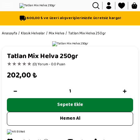
Geri Dön
Geri Dön
Geri Dön
600,00 ₺ ve üzeri alışverişlerinizde ücretsiz kargo!
isi
Anasayfa
Klasik Helvalar
Mix Helva
Tatlan Mix Helva 250gr
sı
Tatlan Mix Helva 250gr
mli
(0) Yorum - 0.0 Puan
202,00
₺
Mix Helva
Sepete Ekle
Hemen Al