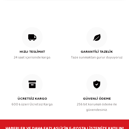
Ürün açıklamasında eksik bilgiler bulunuyor.
Ürün bilgilerinde hatalar bulunuyor.
Ürün fiyatı diğer sitelerden daha pahalı.
Bu ürüne benzer farklı alternatifler olmalı.
HIZLI TESLİMAT
GARANTİLİ TAZELİK
24 saat içerisinde kargo.
Taze sunmaktan gurur duyuyoruz
Gönder
ÜCRETSİZ KARGO
GÜVENLİ ÖDEME
600 ₺ üzeri Ücretsiz Kargo.
256 bit korumalı ödeme ile
güvendesiniz.
HABERLER VE DAHA FAZLASI İÇİN E-POSTA LİSTEMİZE KATILIN!