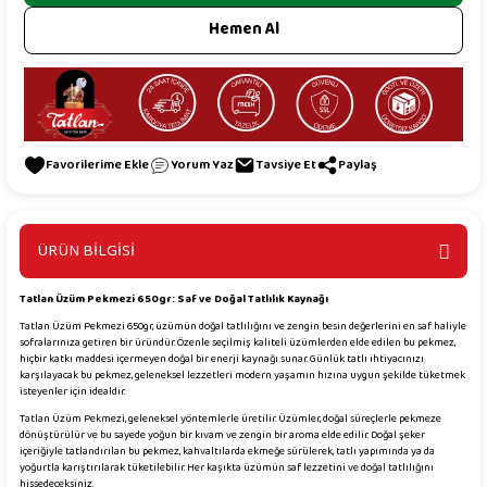
Hemen Al
Yorum Yaz
Tavsiye Et
Paylaş
ÜRÜN BİLGİSİ
Tatlan Üzüm Pekmezi 650gr: Saf ve Doğal Tatlılık Kaynağı
Tatlan Üzüm Pekmezi 650gr, üzümün doğal tatlılığını ve zengin besin değerlerini en saf haliyle
sofralarınıza getiren bir üründür. Özenle seçilmiş kaliteli üzümlerden elde edilen bu pekmez,
hiçbir katkı maddesi içermeyen doğal bir enerji kaynağı sunar. Günlük tatlı ihtiyacınızı
karşılayacak bu pekmez, geleneksel lezzetleri modern yaşamın hızına uygun şekilde tüketmek
isteyenler için idealdir.
Tatlan Üzüm Pekmezi, geleneksel yöntemlerle üretilir. Üzümler, doğal süreçlerle pekmeze
dönüştürülür ve bu sayede yoğun bir kıvam ve zengin bir aroma elde edilir. Doğal şeker
içeriğiyle tatlandırılan bu pekmez, kahvaltılarda ekmeğe sürülerek, tatlı yapımında ya da
yoğurtla karıştırılarak tüketilebilir. Her kaşıkta üzümün saf lezzetini ve doğal tatlılığını
hissedeceksiniz.