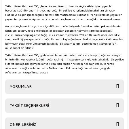
Tatlan Üzüm Pekmezi 650gr, hem bireysel tüketim hem de küçük aileler için uygun bir
boyuttadır. Günlük enerji ihtiyacınızı doğal bir şekilde karşılamak için sabahları bir kaşık
alabilir ya da gün içinde sağlıklı bir tatlı alternatifi olarak kullanabilirsiniz. Özellikle yoğun bir
yaşam temposuna sahip olanlar için bu pekmez, hem pratik hem de sağlıklı bir seçenek sunar.
Bu pekmez, lezzetinin yanı sıra içerdiği besin değerleriyle de öne çıkar. Üzüm pekmezi, demir,
kalsiyum, potasyum ve antioksidanlar açısından zengin bir kaynaktır. Bu besin öğeleri,
vücudunuza enerji sağlar ve bağışıklık sisteminizi destekler. Tatlan Üzüm Pekmezi, özellikle
demir eksikliği yaşayanlar için doğal bir demir kaynağı olarak ideal bir seçenektir. Katkı maddesi
içermeyen doğal formülü sayesinde, sağlıklı bir yaşam tarzını desteklemek isteyenler için
mükemmel bir tatlıdır.
Tatlan Üzüm Pekmezi 650gr, geleneksel lezzetleri modern sofralara taşıyan doğal ve besleyici
bir üründür. Her kaşıkta üzümün doğal tatlılığını hissederek tatlı krizlerinizi sağlıklı bir şekilde
giderebilirsiniz. Bu pekmezi, kahvaltıdan tatlı tariflerine kadar her anınızda kullanarak
sofralarınıza sağlık ve lezzet katın. Tatlan Üzüm Pekmezi, doğal ve katkısız içeriğiyle
sofralarınızın vazgeçilmezi olacak.
YORUMLAR
TAKSİT SEÇENEKLERİ
Bu ürüne ilk yorumu siz yapın!
ÖNERİLERİNİZ
Yorum Yaz