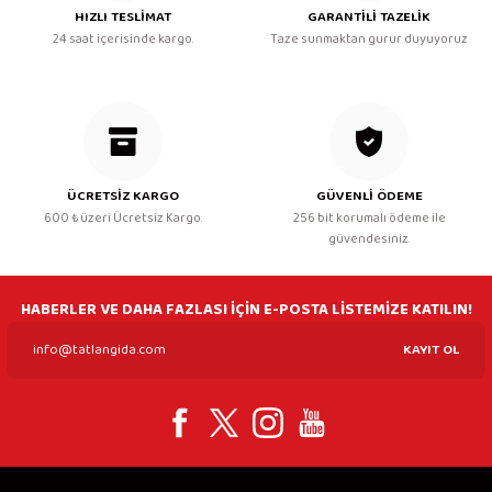
HIZLI TESLİMAT
GARANTİLİ TAZELİK
24 saat içerisinde kargo.
Taze sunmaktan gurur duyuyoruz
ÜCRETSİZ KARGO
GÜVENLİ ÖDEME
600 ₺ üzeri Ücretsiz Kargo.
256 bit korumalı ödeme ile
güvendesiniz.
HABERLER VE DAHA FAZLASI İÇİN E-POSTA LİSTEMİZE KATILIN!
KAYIT OL